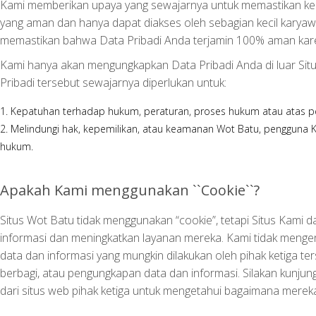
Kami memberikan upaya yang sewajarnya untuk memastikan kea
yang aman dan hanya dapat diakses oleh sebagian kecil karyawa
memastikan bahwa Data Pribadi Anda terjamin 100% aman kare
Kami hanya akan mengungkapkan Data Pribadi Anda di luar Sit
Pribadi tersebut sewajarnya diperlukan untuk:
Kepatuhan terhadap hukum, peraturan, proses hukum atau atas p
Melindungi hak, kepemilikan, atau keamanan Wot Batu, pengguna 
hukum.
Apakah Kami menggunakan ``Cookie``?
Situs Wot Batu tidak menggunakan “cookie”, tetapi Situs Kam
informasi dan meningkatkan layanan mereka. Kami tidak meng
data dan informasi yang mungkin dilakukan oleh pihak ketiga 
berbagi, atau pengungkapan data dan informasi. Silakan kunjung
dari situs web pihak ketiga untuk mengetahui bagaimana mere