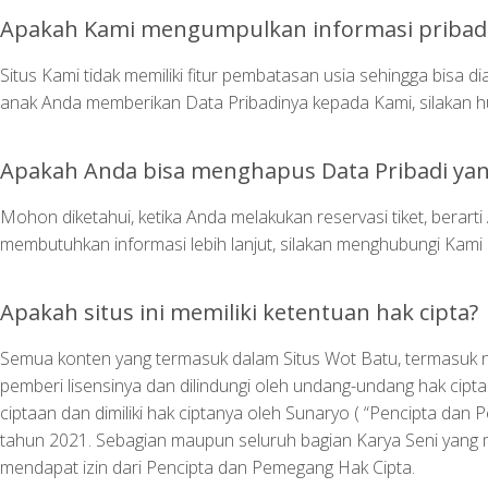
Apakah Kami mengumpulkan informasi pribadi
Situs Kami tidak memiliki fitur pembatasan usia sehingga bisa 
anak Anda memberikan Data Pribadinya kepada Kami, silakan h
Apakah Anda bisa menghapus Data Pribadi ya
Mohon diketahui, ketika Anda melakukan reservasi tiket, berarti
membutuhkan informasi lebih lanjut, silakan menghubungi Kami 
Apakah situs ini memiliki ketentuan hak cipta?
Semua konten yang termasuk dalam Situs Wot Batu, termasuk namun
pemberi lisensinya dan dilindungi oleh undang-undang hak cipta 
ciptaan dan dimiliki hak ciptanya oleh Sunaryo ( “Pencipta d
tahun 2021. Sebagian maupun seluruh bagian Karya Seni yang 
mendapat izin dari Pencipta dan Pemegang Hak Cipta.