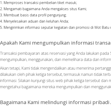
Memproses transaksi pembelian tiket masuk;
Mengamati bagaimana Anda mengakses situs Kami;
Membuat basis data profil pengunjung;
Menyelesaikan aduan dan keluhan Anda;
Mengirimkan informasi seputar kegiatan dan promosi di Wot Batu 
Apakah Kami mengumpulkan informasi transa
Transaksi pembayaran atas reservasi yang Anda lakukan pada Si
mengumpulkan, menggunakan, dan memelihara data dan informa
Akan tetapi, Kami tidak mengendalikan atau menerima pertang
dilakukan oleh pihak ketiga tersebut, termasuk namun tidak t
informasi. Silakan kunjungi situs web pihak ketiga tersebut dan
mengetahui bagaimana mereka mengumpulkan dan menggunakan
Bagaimana Kami melindungi informasi pribadi