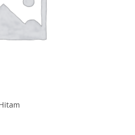
PILIH OPSI
 Hitam