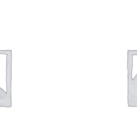
R
00
ANJANG