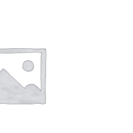
p
200000
PILIH OPSI