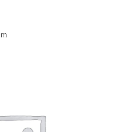
am
p
200000