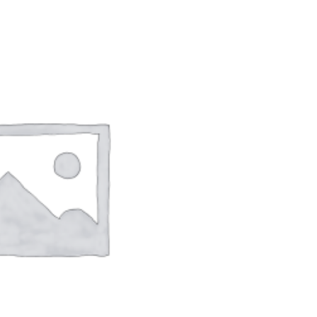
p
200000
PILIH OPSI