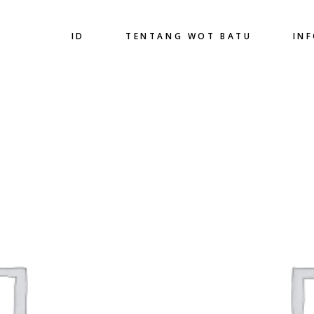
ID
TENTANG WOT BATU
IN
00