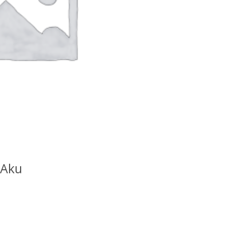
H KE KERANJANG
 Aku