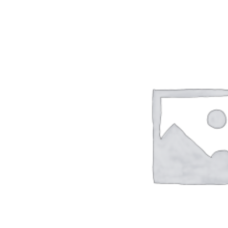
Rp
2000
PILIH OPSI