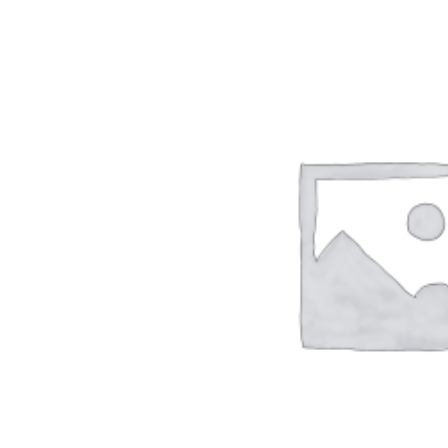
Rp
5500
TAMBAH KE KER